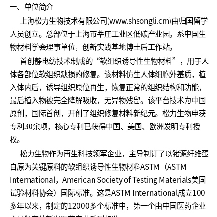
一、单位简介
上海松力生物技术有限公司(www.shsongli.cm)由归国留学
人员创立。总部位于上海市莘庄工业区低碳产业园。系中国生
物材料学会理事单位，创新实践基地博士后工作站。
首创静电纺技术制成的“软组织诱导性生物材料”，用于人
体各部位软组织缺损的修复。该材料仿生人体细胞外基质，植
入体内后，诱导组织原位再生，恢复正常的组织结构和功能，
最后植入物被完全降解吸收，无异物残留。该平台技术为中国
原创，国际首创，开创了组织修复材料新纪元。松力生物申获
专利30余项，核心专利已获得中国、美国、欧洲发明专利授
权。
松力生物作为再生科技领军企业，主导制订了以猪源纤维蛋
白原为关键原料的软组织诱导性生物材料ASTM（ASTM
International，American Society of Testing Materials美国
试验材料协会）国际标准。这是ASTM International成立100
多年以来，制定的12000多个标准中，第一个由中国医药企业