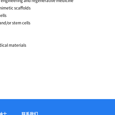
ue engineering and regenerative medicine
imetic scaffolds
ells
and/or stem cells
dical materials
纳士
联系我们