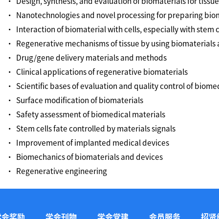
• Design, synthesis, and evaluation of biomaterials for tiss
• Nanotechnologies and novel processing for preparing biom
• Interaction of biomaterial with cells, especially with stem c
• Regenerative mechanisms of tissue by using biomaterials 
• Drug/gene delivery materials and methods
• Clinical applications of regenerative biomaterials
• Scientific bases of evaluation and quality control of biome
• Surface modification of biomaterials
• Safety assessment of biomedical materials
• Stem cells fate controlled by materials signals
• Improvement of implanted medical devices
• Biomechanics of biomaterials and devices
• Regenerative engineering
学会奖励
学会刊物
学会党建
会员服务
招贤