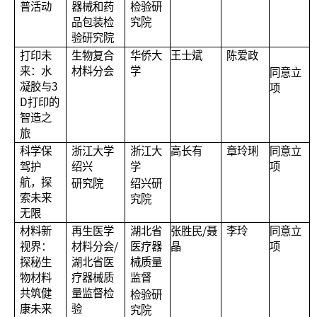
普活动
器械和药
检验研
品包装检
究院
验研究院
打印未
生物复合
华侨大
王士斌
陈爱政
来：水
材料分会
学
同意立
凝胶与3
项
D打印的
智造之
旅
科学保
浙江大学
浙江大
高长有
章玲琍
同意立
驾护
绍兴
学
项
航，探
研究院
绍兴研
索未来
究院
无限
材料新
再生医学
湖北省
张胜民/聂
李玲
同意立
视界：
材料分会/
医疗器
晶
项
探秘生
湖北省医
械质量
物材料
疗器械质
监督
共筑健
量监督检
检验研
康未来
验
究院