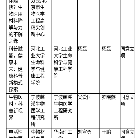
休越
分会/北
快？生
京市生
物医用
物医学
材料降
工程高
解与力
精尖创
的不解
新中心
之缘
科普赋
河北工
河北工业
杨磊
杨磊
同意立
能，健
业大学
大学生命
项
康未
生命科
科学与健
来：健
学与健
康工程学
康科普
康工程
院
新模式
学院
探索
生物医
宁波慈
宁波慈溪
吴爱国
罗晓燕
同意立
材·科
溪生物
生物医学
项
普新视
医学工
工程研究
界
程研究
所
所
电活性
生物材
华南理工
刘宣勇
于鹏
同意立