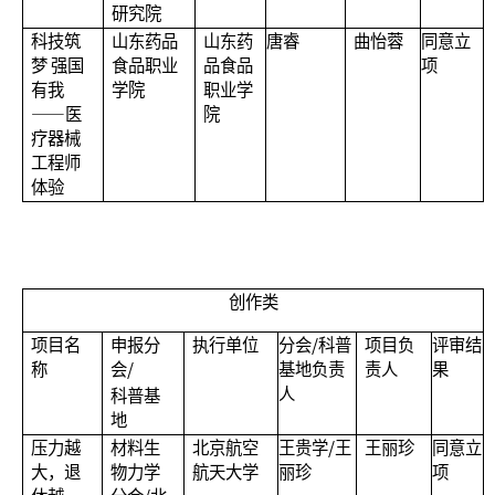
研究院
科技筑
山东药品
山东药
唐睿
曲怡蓉
同意立
梦 强国
食品职业
品食品
项
有我
学院
职业学
——医
院
疗器械
工程师
体验
创作类
项目名
申报分
执行单位
分会/科普
项目负
评审结
称
会/
基地负责
责人
果
人
科普基
地
压力越
材料生
北京航空
王贵学/王
王丽珍
同意立
大，退
物力学
航天大学
丽珍
项