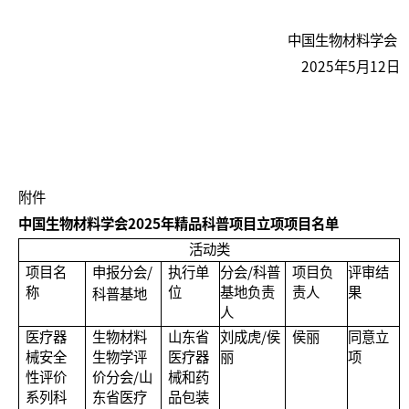
中国生物材料学会
2025年5月12日
附件
中国生物材料学会2025年精品科普项目立项项目名单
活动类
项目名
申报分会/
执行单
分会/科普
项目负
评审结
称
位
基地负责
责人
果
科普基地
人
医疗器
生物材料
山东省
刘成虎/侯
侯丽
同意立
械安全
生物学评
医疗器
丽
项
性评价
价分会/山
械和药
系列科
东省医疗
品包装