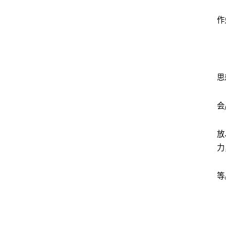
作
思
会
放
力
等