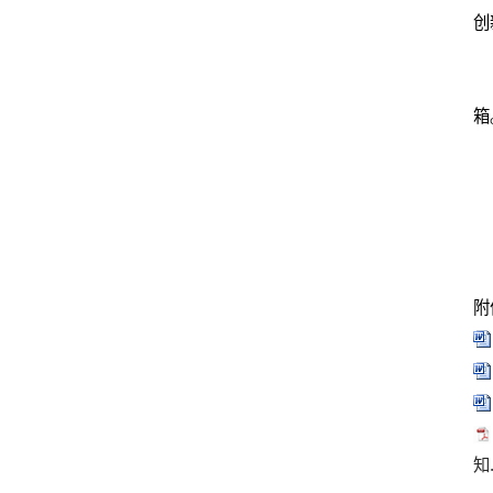
创
箱
附
知.