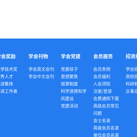
学会奖励
学会刊物
学会党建
会员服务
招贤
科学技术奖
学会英文会刊
党委班子
会员条例
学会
优秀人才
学会中文会刊
思想聚焦
会员福利
高校
先进集体
规章制度
入会须知
科研
先进工作者
科学道德和学
注册/登录
企事
风建设
会费通知下载
党建活动
高级会员常见
问题
会士名录
高级会员名录
单位会员名录